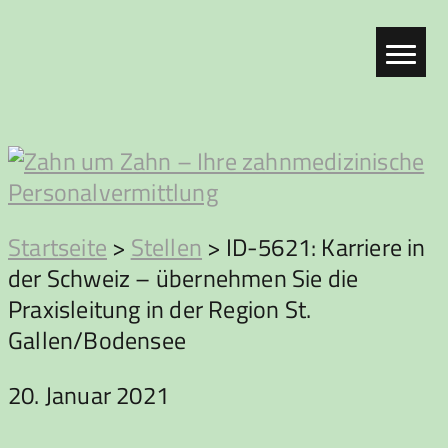
Zum
Inhalt
springen
Zahn
Startseite
>
Stellen
>
ID-5621: Karriere in
der Schweiz – übernehmen Sie die
um
Praxisleitung in der Region St.
Gallen/Bodensee
Zahn
20. Januar 2021