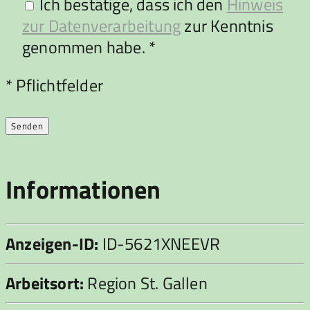
Ich bestätige, dass ich den
Hinweis
zur Datenverarbeitung
zur Kenntnis
genommen habe. *
Bitte lasse dieses Feld leer.
* Pflichtfelder
Informationen
Anzeigen-ID:
ID-5621XNEEVR
Arbeitsort:
Region St. Gallen