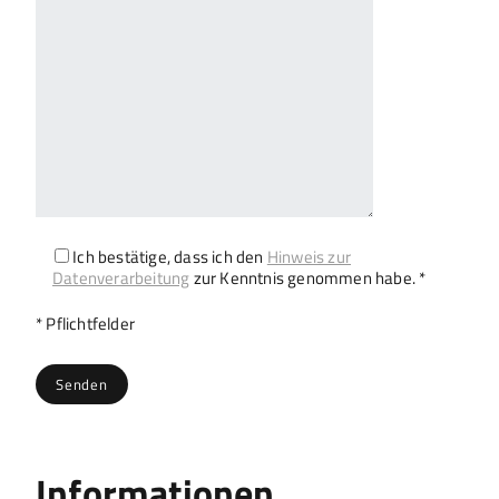
Ich bestätige, dass ich den
Hinweis zur
Datenverarbeitung
zur Kenntnis genommen habe. *
Bitte lasse dieses Feld leer.
* Pflichtfelder
Informationen