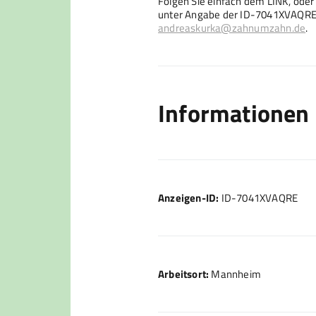
Folgen Sie einfach dem LINK, ode
unter Angabe der ID-7041XVAQRE d
andreaskurka@zahnumzahn.de
.
Informationen
Anzeigen-ID:
ID-7041XVAQRE
Arbeitsort:
Mannheim