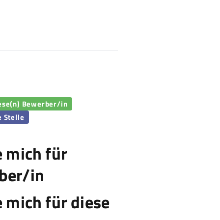
iese(n) Bewerber/in
e Stelle
e mich für
ber/in
e mich für diese