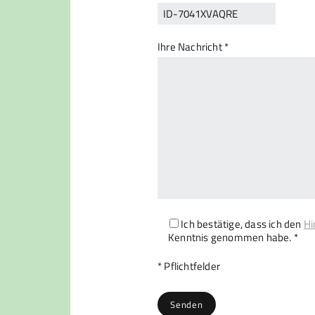
Ihre Nachricht *
Ich bestätige, dass ich den
Hi
Kenntnis genommen habe. *
Bitte lasse dieses Feld leer.
* Pflichtfelder