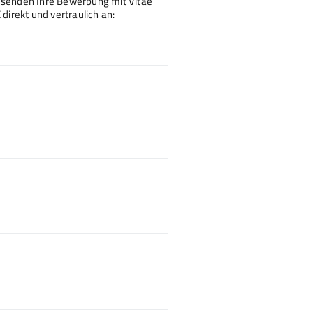
r senden Ihre Bewerbung mit Vitae
irekt und vertraulich an: