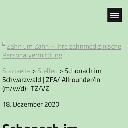
Zum
Inhalt
springen
Zahn
Startseite
>
Stellen
>
Schonach im
Schwarzwald | ZFA/ Allrounder/in
um
(m/w/d)- TZ/VZ
Zahn
18. Dezember 2020