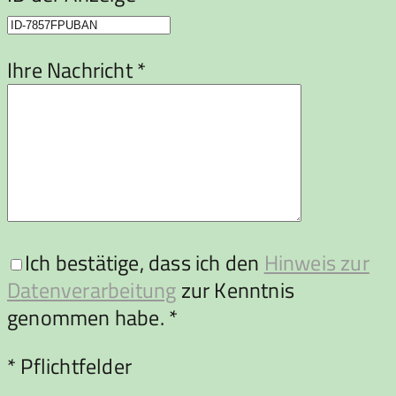
Ihre Nachricht *
Ich bestätige, dass ich den
Hinweis zur
Datenverarbeitung
zur Kenntnis
genommen habe. *
Bitte lasse dieses Feld leer.
* Pflichtfelder