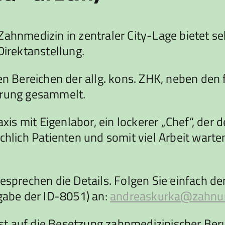
Zahnmedizin in zentraler City-Lage bietet s
Direktanstellung.
len Bereichen der allg. kons. ZHK, neben de
hrung gesammelt.
axis mit Eigenlabor, ein lockerer „Chef“, der
chlich Patienten und somit viel Arbeit warten
besprechen die Details. Folgen Sie einfach 
ngabe der ID-8051) an:
andreaskurka@zahnu
 auf die Besetzung zahnmedizinischer Berufe