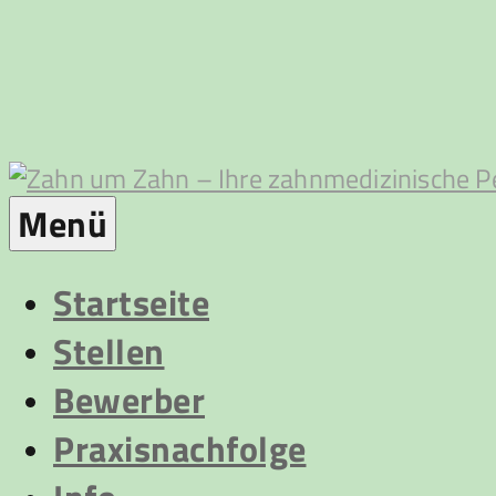
Zum
Inhalt
springen
Zahn
Menü
um
Startseite
Stellen
Zahn
Bewerber
Praxisnachfolge