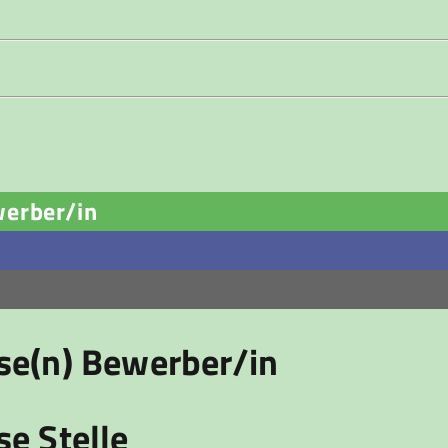
werber/in
ese(n) Bewerber/in
se Stelle