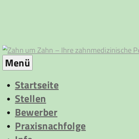
Zum
Inhalt
springen
Zahn
Menü
um
Startseite
Stellen
Zahn
Bewerber
Praxisnachfolge