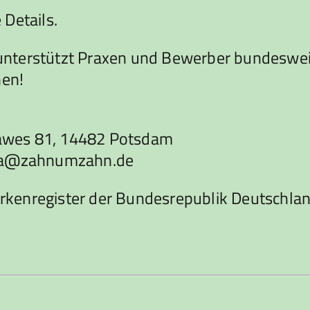
Details.
terstützt Praxen und Bewerber bundesweit b
nen!
awes 81, 14482 Potsdam
urka@zahnumzahn.de
rkenregister der Bundesrepublik Deutschla