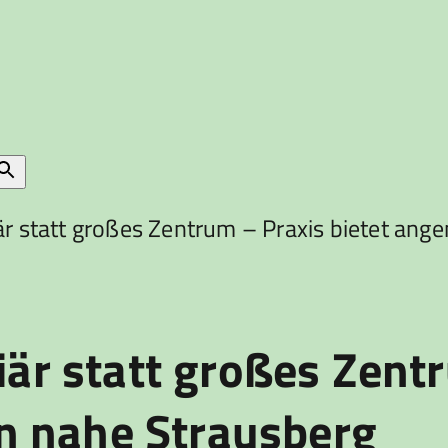
iär statt großes Zentrum – Praxis bietet an
iär statt großes Zent
n nahe Strausberg