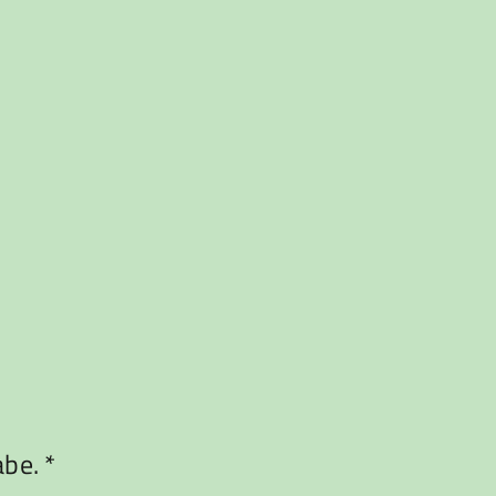
be. *