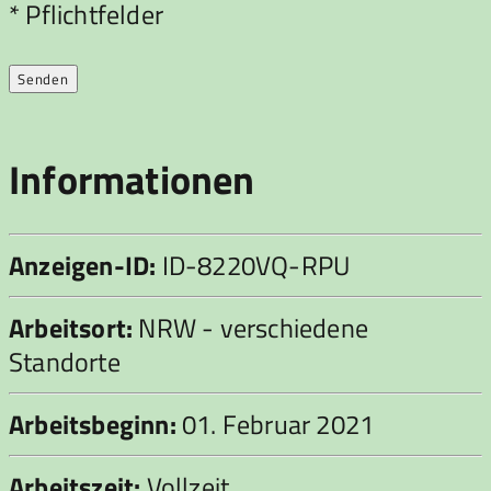
Bitte lasse dieses Feld leer.
* Pflichtfelder
Informationen
Anzeigen-ID:
ID-8220VQ-RPU
Arbeitsort:
NRW - verschiedene
Standorte
Arbeitsbeginn:
01. Februar 2021
Arbeitszeit:
Vollzeit