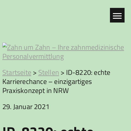
Zum
Inhalt
springen
Zahn
Startseite
>
Stellen
>
ID-8220: echte
Karrierechance – einzigartiges
um
Praxiskonzept in NRW
Zahn
29. Januar 2021