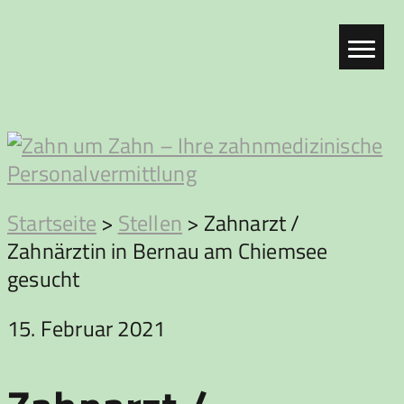
Zum
Inhalt
springen
Zahn
Startseite
>
Stellen
>
Zahnarzt /
Zahnärztin in Bernau am Chiemsee
um
gesucht
Zahn
15. Februar 2021