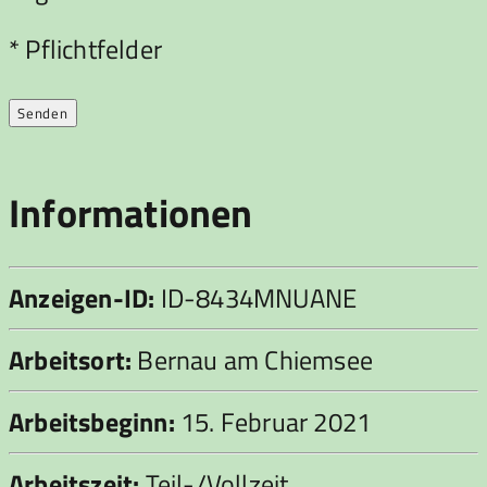
Bitte lasse dieses Feld leer.
* Pflichtfelder
Informationen
Anzeigen-ID:
ID-8434MNUANE
Arbeitsort:
Bernau am Chiemsee
Arbeitsbeginn:
15. Februar 2021
Arbeitszeit:
Teil-/Vollzeit