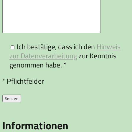
Ich bestätige, dass ich den
Hinweis
zur Datenverarbeitung
zur Kenntnis
genommen habe. *
Bitte lasse dieses Feld leer.
* Pflichtfelder
Informationen