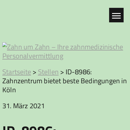
Zum
Inhalt
springen
Zahn
Startseite
>
Stellen
>
ID-8986:
Zahnzentrum bietet beste Bedingungen in
um
Köln
Zahn
31. März 2021