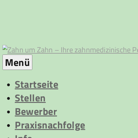
Zum
Inhalt
springen
Zahn
Menü
um
Startseite
Stellen
Zahn
Bewerber
Praxisnachfolge