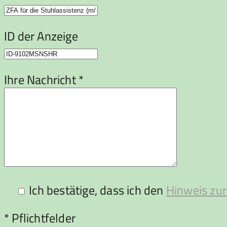
ID der Anzeige
Ihre Nachricht *
Ich bestätige, dass ich den
Hinweis zur
Bitte lasse dieses Feld leer.
* Pflichtfelder