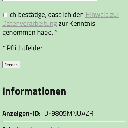
Ich bestätige, dass ich den
Hinweis zur
Datenverarbeitung
zur Kenntnis
genommen habe. *
Bitte lasse dieses Feld leer.
* Pflichtfelder
Informationen
Anzeigen-ID:
ID-9805MNUAZR