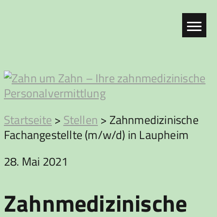
Zum
Inhalt
springen
Zahn
Startseite
>
Stellen
>
Zahnmedizinische
Fachangestellte (m/w/d) in Laupheim
um
28. Mai 2021
Zahn
Zahnmedizinische