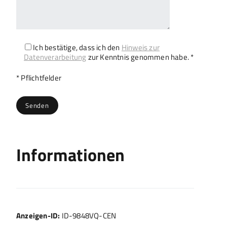
Ich bestätige, dass ich den
Hinweis zur
Datenverarbeitung
zur Kenntnis genommen habe. *
Bitte lasse dieses Feld leer.
* Pflichtfelder
Informationen
Anzeigen-ID:
ID-9848VQ-CEN