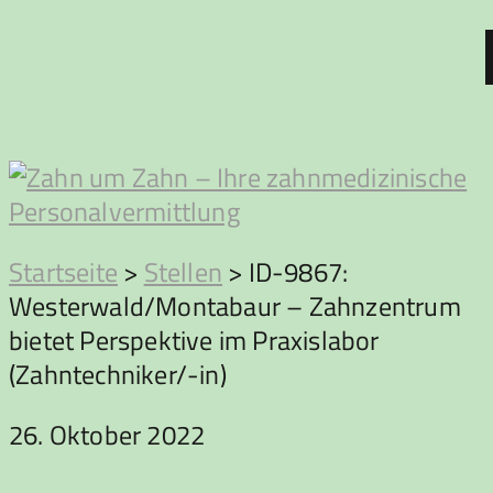
Zum
Inhalt
springen
Zahn
Startseite
>
Stellen
>
ID-9867:
Westerwald/Montabaur – Zahnzentrum
um
bietet Perspektive im Praxislabor
(Zahntechniker/-in)
Zahn
26. Oktober 2022