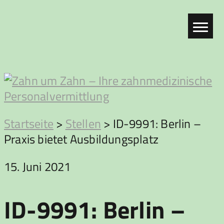
Zum
Inhalt
springen
Zahn
Startseite
>
Stellen
>
ID-9991: Berlin –
Praxis bietet Ausbildungsplatz
um
15. Juni 2021
Zahn
ID-9991: Berlin –