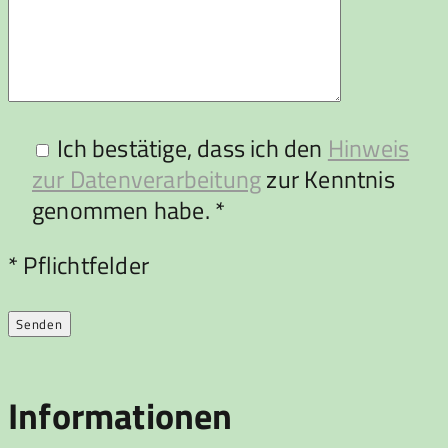
Ich bestätige, dass ich den
Hinweis
zur Datenverarbeitung
zur Kenntnis
genommen habe. *
Bitte lasse dieses Feld leer.
* Pflichtfelder
Informationen